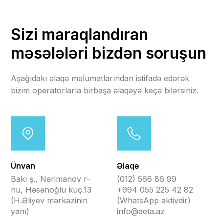
Sizi maraqlandıran
məsələləri bizdən soruşun
Aşağıdakı əlaqə məlumatlarından istifadə edərək
bizim operatorlarla birbaşa əlaqəyə keçə bilərsiniz.
Ünvan
Əlaqə
Bakı ş., Nərimanov r-
(012) 566 86 99
nu, Həsənoğlu küç.13
+994 055 225 42 82
(H.Əliyev mərkəzinin
(WhatsApp aktivdir)
yanı)
info@aeta.az