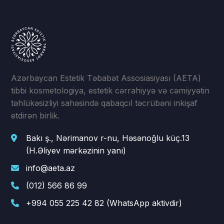
Azərbaycan Estetik Təbabət Assosiasiyası (AETA)
tibbi kosmetologiya, estetik cərrahiyyə və cəmiyyətin
təhlükəsizliyi sahəsində qabaqcıl təcrübəni inkişaf
etdirən birlik.
Bakı ş., Nərimanov r-nu, Həsənoğlu küç.13
(H.Əliyev mərkəzinin yanı)
info@aeta.az
(012) 566 86 99
+994 055 225 42 82 (WhatsApp aktivdir)