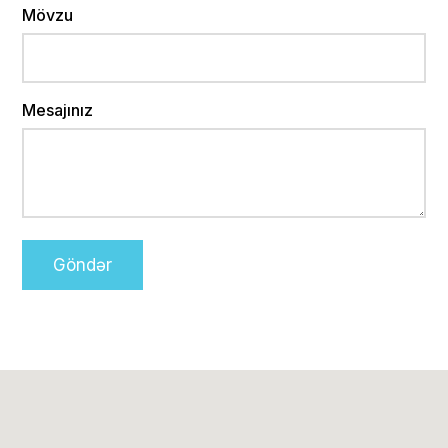
Mövzu
Mesajınız
Göndər