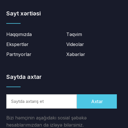
Sayt xərtiəsi
Haqqımızda
Təqvim
Ekspertlər
Videolar
Partnyorlar
Xəbərlər
Saytda axtar
Axtar
Bizi həmçinin aşağıdakı sosial şəbəkə
hesablarımızdan da izləyə bilərsiniz.