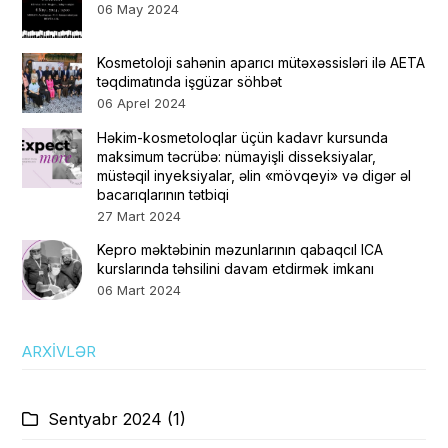
06 May 2024
Kosmetoloji sahənin aparıcı mütəxəssisləri ilə AETA
təqdimatında işgüzar söhbət
06 Aprel 2024
Həkim-kosmetoloqlar üçün kadavr kursunda
maksimum təcrübə: nümayişli disseksiyalar,
müstəqil inyeksiyalar, əlin «mövqeyi» və digər əl
bacarıqlarının tətbiqi
27 Mart 2024
Kepro məktəbinin məzunlarının qabaqcıl ICA
kurslarında təhsilini davam etdirmək imkanı
06 Mart 2024
ARXIVLƏR
Sentyabr 2024
(1)