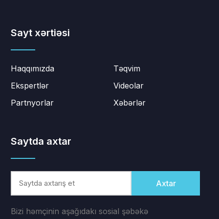
Sayt xərtiəsi
Haqqımızda
Təqvim
Ekspertlər
Videolar
Partnyorlar
Xəbərlər
Saytda axtar
Axtar
Bizi həmçinin aşağıdakı sosial şəbəkə