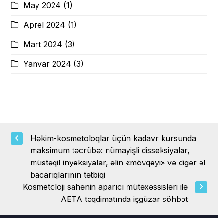
May 2024
(1)
Aprel 2024
(1)
Mart 2024
(3)
Yanvar 2024
(3)
Həkim-kosmetoloqlar üçün kadavr kursunda
maksimum təcrübə: nümayişli disseksiyalar,
müstəqil inyeksiyalar, əlin «mövqeyi» və digər əl
bacarıqlarının tətbiqi
Kosmetoloji sahənin aparıcı mütəxəssisləri ilə
AETA təqdimatında işgüzar söhbət