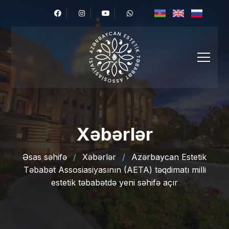
Xəbərlər
Əsas səhifə
/
Xəbərlər
/
Azərbaycan Estetik
Təbabət Assosiasiyasının (AETA) təqdimatı milli
estetik təbabətdə yeni səhifə açır