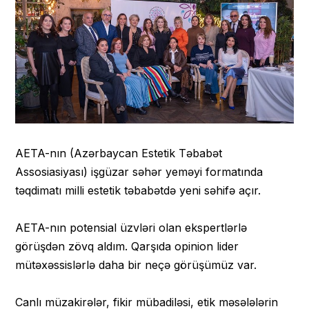
AETA-nın (Azərbaycan Estetik Təbabət
Assosiasiyası) işgüzar səhər yeməyi formatında
təqdimatı milli estetik təbabətdə yeni səhifə açır.
AETA-nın potensial üzvləri olan ekspertlərlə
görüşdən zövq aldım. Qarşıda opinion lider
mütəxəssislərlə daha bir neçə görüşümüz var.
Canlı müzakirələr, fikir mübadiləsi, etik məsələlərin