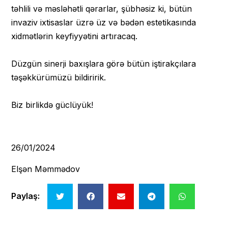
təhlili və məsləhətli qərarlar, şübhəsiz ki, bütün
invaziv ixtisaslar üzrə üz və bədən estetikasında
xidmətlərin keyfiyyətini artıracaq.
Düzgün sinerji baxışlara görə bütün iştirakçılara
təşəkkürümüzü bildiririk.
Biz birlikdə güclüyük!
26/01/2024
Elşən Məmmədov
Paylaş: