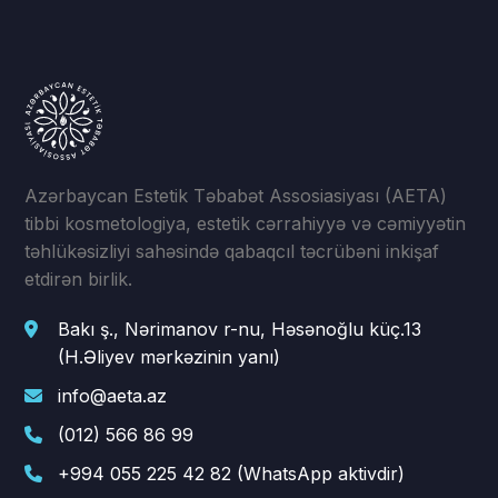
Azərbaycan Estetik Təbabət Assosiasiyası (AETA)
tibbi kosmetologiya, estetik cərrahiyyə və cəmiyyətin
təhlükəsizliyi sahəsində qabaqcıl təcrübəni inkişaf
etdirən birlik.
Bakı ş., Nərimanov r-nu, Həsənoğlu küç.13
(H.Əliyev mərkəzinin yanı)
info@aeta.az
(012) 566 86 99
+994 055 225 42 82 (WhatsApp aktivdir)