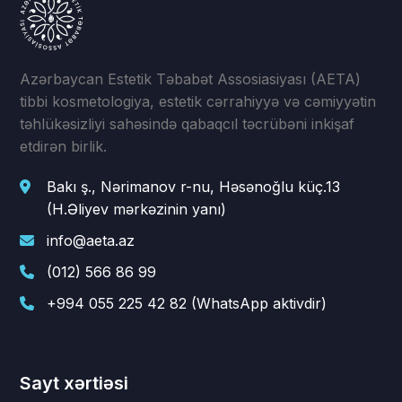
Azərbaycan Estetik Təbabət Assosiasiyası (AETA)
tibbi kosmetologiya, estetik cərrahiyyə və cəmiyyətin
təhlükəsizliyi sahəsində qabaqcıl təcrübəni inkişaf
etdirən birlik.
Bakı ş., Nərimanov r-nu, Həsənoğlu küç.13
(H.Əliyev mərkəzinin yanı)
info@aeta.az
(012) 566 86 99
+994 055 225 42 82 (WhatsApp aktivdir)
Sayt xərtiəsi