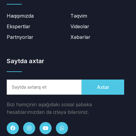
Haqqımızda
Təqvim
Ekspertlər
Videolar
Partnyorlar
Xəbərlər
Saytda axtar
Axtar
Bizi həmçinin aşağıdakı sosial şəbəkə
hesablarımızdan da izləyə bilərsiniz.