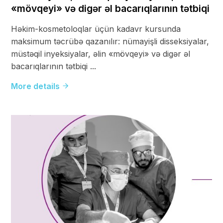
«mövqeyi» və digər əl bacarıqlarının tətbiqi
Həkim-kosmetoloqlar üçün kadavr kursunda
maksimum təcrübə qazanılır: nümayişli disseksiyalar,
müstəqil inyeksiyalar, əlin «mövqeyi» və digər əl
bacarıqlarının tətbiqi ...
More details