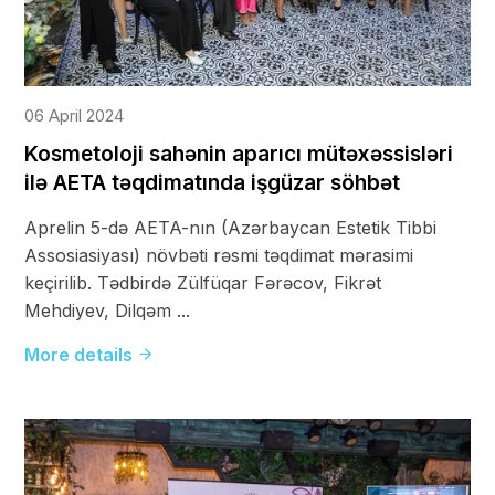
06 April 2024
Kosmetoloji sahənin aparıcı mütəxəssisləri
ilə AETA təqdimatında işgüzar söhbət
Aprelin 5-də AETA-nın (Azərbaycan Estetik Tibbi
Assosiasiyası) növbəti rəsmi təqdimat mərasimi
keçirilib. Tədbirdə Zülfüqar Fərəcov, Fikrət
Mehdiyev, Dilqəm ...
More details