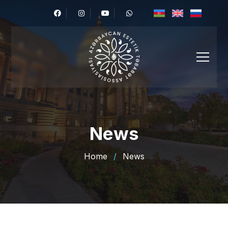
News
Home
/
News