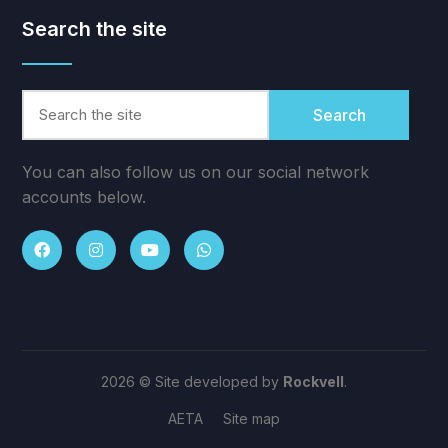
Search the site
Search
You can also follow us on our social network
accounts below.
2026 © Site developed by
Rockvell
.
AETA
Site map