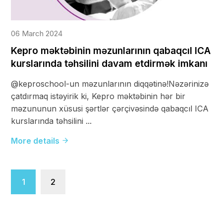
06 March 2024
Kepro məktəbinin məzunlarının qabaqcıl ICA
kurslarında təhsilini davam etdirmək imkanı
@keproschool-un məzunlarının diqqətinə!Nəzərinizə
çatdırmaq istəyirik ki, Kepro məktəbinin hər bir
məzununun xüsusi şərtlər çərçivəsində qabaqcıl ICA
kurslarında təhsilini ...
More details
1
2