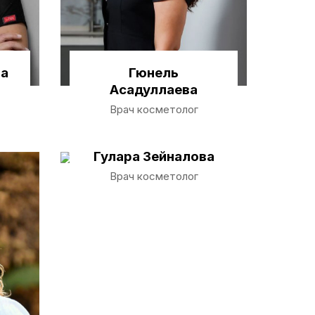
ва
Гюнель
Асадуллаева
Врач косметолог
Гулара Зейналова
Врач косметолог