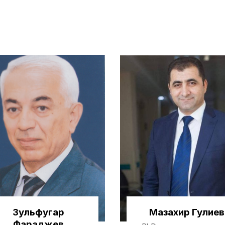
Зульфугар
Мазахир Гулиев
Фараджев