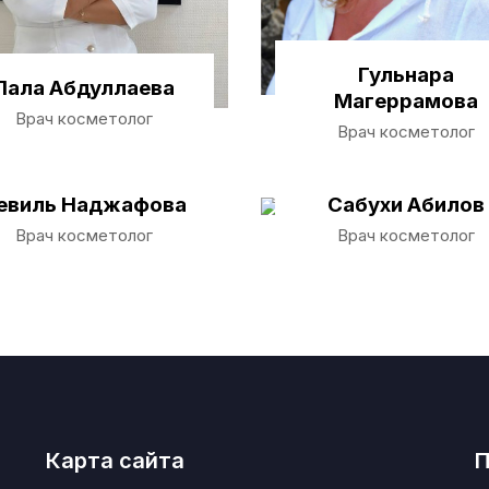
Гульнара
Лала Абдуллаева
Магеррамова
Врач косметолог
Врач косметолог
евиль Наджафова
Сабухи Абилов
Врач косметолог
Врач косметолог
Карта сайта
П