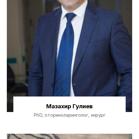
Мазахир Гулиев
PhD, оториноларинголог, хирург