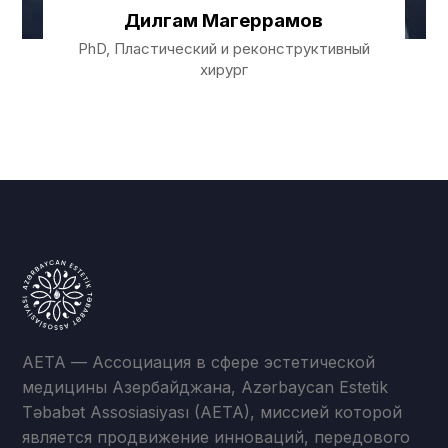
Дилгам Магеррамов
PhD, Пластический и реконструктивный
хирург
AETA — Ассоциация в сфере эстетической
медицины Азербайджана, Azərbaycan Estetik
Təbabət Assosiasiyası (AETA), миссией которой
является продвижение инноваций, передового