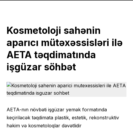
Kosmetoloji sahənin
aparıcı mütəxəssisləri ilə
AETA təqdimatında
işgüzar söhbət
AETA-nın növbəti işgüzar yemək formatında
keçiriləcək təqdimata plastik, estetik, rekonstruktiv
həkim və kosmetoloqlar dəvətlidir