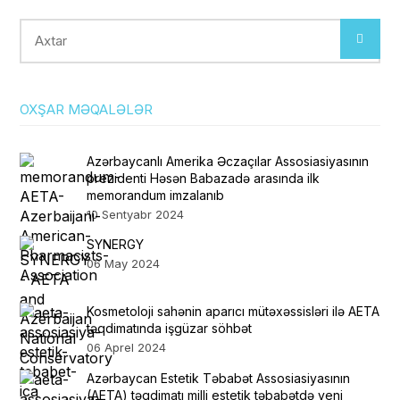
Axtar
OXŞAR MƏQALƏLƏR
Azərbaycanlı Amerika Əczaçılar Assosiasiyasının
prezidenti Həsən Babazadə arasında ilk
memorandum imzalanıb
10 Sentyabr 2024
SYNERGY
06 May 2024
Kosmetoloji sahənin aparıcı mütəxəssisləri ilə AETA
təqdimatında işgüzar söhbət
06 Aprel 2024
Azərbaycan Estetik Təbabət Assosiasiyasının
(AETA) təqdimatı milli estetik təbabətdə yeni