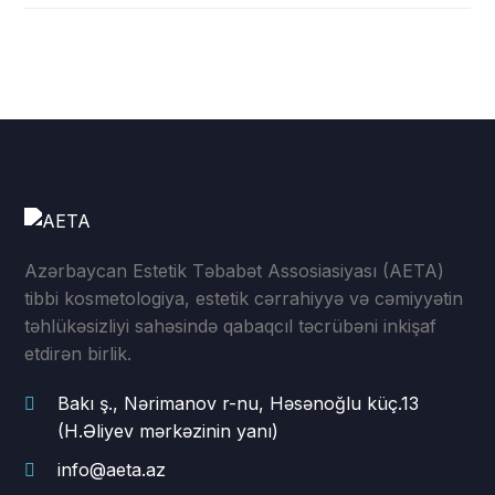
Azərbaycan Estetik Təbabət Assosiasiyası (AETA)
tibbi kosmetologiya, estetik cərrahiyyə və cəmiyyətin
təhlükəsizliyi sahəsində qabaqcıl təcrübəni inkişaf
etdirən birlik.
Bakı ş., Nərimanov r-nu, Həsənoğlu küç.13
(H.Əliyev mərkəzinin yanı)
info@aeta.az