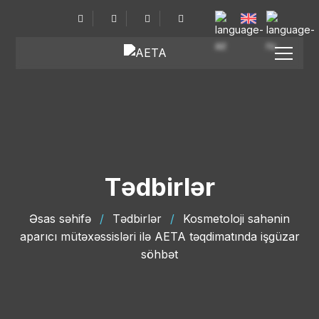
Tədbirlər
Əsas səhifə
/
Tədbirlər
/
Kosmetoloji sahənin
aparıcı mütəxəssisləri ilə AETA təqdimatında işgüzar
söhbət