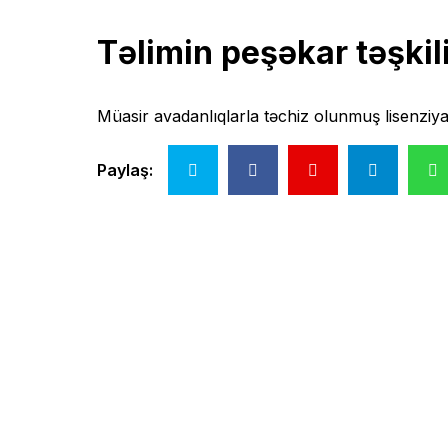
Təlimin peşəkar təşkil
Müasir avadanlıqlarla təchiz olunmuş lisenziyalı
Paylaş: