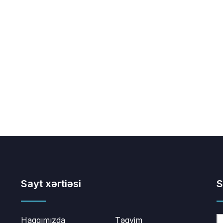
Sayt xərtiəsi
S
Haqqımızda
Təqvim