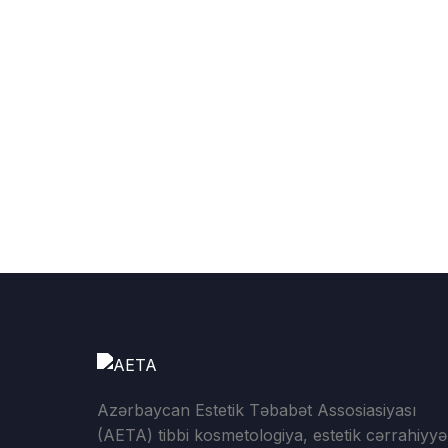
Azərbaycan Estetik Təbabət Assosiasiyası
(AETA) tibbi kosmetologiya, estetik cərrahiyyə