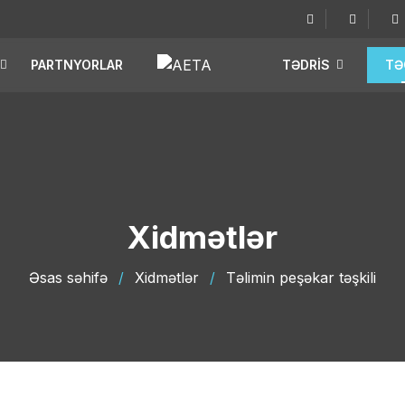
PARTNYORLAR
TƏDRIS
TƏ
Xidmətlər
Əsas səhifə
/
Xidmətlər
/
Təlimin peşəkar təşkili