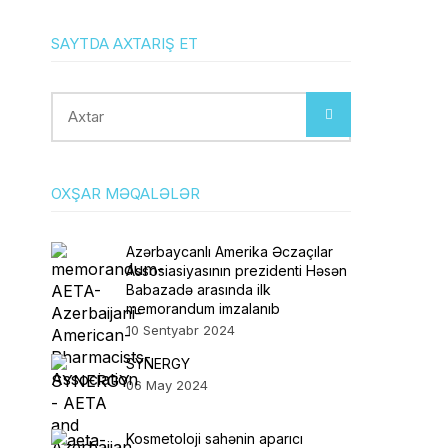
SAYTDA AXTARIŞ ET
Axtar
OXŞAR MƏQALƏLƏR
Azərbaycanlı Amerika Əczaçılar
Assosiasiyasının prezidenti Həsən
Babazadə arasında ilk
memorandum imzalanıb
10 Sentyabr 2024
SYNERGY
06 May 2024
Kosmetoloji sahənin aparıcı