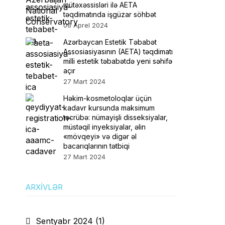
mütəxəssisləri ilə AETA
təqdimatında işgüzar söhbət
06 Aprel 2024
Azərbaycan Estetik Təbabət
Assosiasiyasının (AETA) təqdimatı
milli estetik təbabətdə yeni səhifə
açır
27 Mart 2024
Həkim-kosmetoloqlar üçün
kadavr kursunda maksimum
təcrübə: nümayişli disseksiyalar,
müstəqil inyeksiyalar, əlin
«mövqeyi» və digər əl
bacarıqlarının tətbiqi
27 Mart 2024
ARXIVLƏR
Sentyabr 2024
(1)