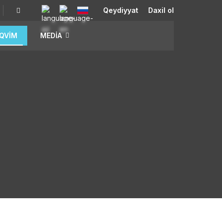
Qeydiyyat
Daxil ol
QVIM
MEDIA