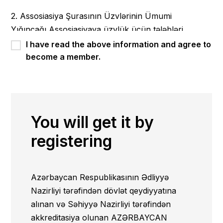
2. Assosiasiya Şurasının Üzvlərinin Ümumi
Yığıncağı Assosiasiyaya üzvlük üçün tələbləri
(icbari şərtləri), Assosiasiya Üzvlərinin hüquq və
I have read the above information and agree to
vəzifələrini, Assosiasiya Üzvlüyünə qəbul qaydaları
become a member.
və şərtlərini, habelə üzvlükdən xitam verilməsini
müəyyən edir.
Assosiasiya Şurasının Ümumi Yığıncağı
Assosiasiyaya üzvlük haqqında Əsasnaməni -
You will get it by
Assosiasiya üzvlüyünün şərtlərini tənzimləyən
registering
Assosiasiyasının daxili sənədini təsdiq edir.
3. Assosiasiya üzvlərinin hüquqları:
Azərbaycan Respublikasının Ədliyyə
3.1. Assosiasiyasının fəaliyyəti haqqında
Nazirliyi tərəfindən dövlət qeydiyyatına
məlumat almaq;
alınan və Səhiyyə Nazirliyi tərəfindən
akkreditasiya olunan AZƏRBAYCAN
3.2. Assosiasiyasının fəaliyyətinə aid olan