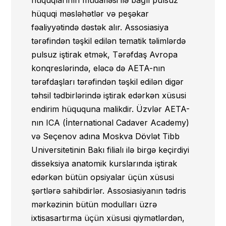
hüquqlarının müdafiəsi ilə bağlı pulsuz
hüquqi məsləhətlər və peşəkar
3.6. Assosiasiyasının komitə və
fəaliyyətində dəstək alır. Assosiasiya
komissiyalarının fəaliyyətində iştirak
tərəfindən təşkil edilən tematik təlimlərdə
etmək;
pulsuz iştirak etmək, Tərəfdaş Avropa
konqreslərində, eləcə də AETA-nın
3.7. Assosiasiyasının üzvləri
tərəfdaşları tərəfindən təşkil edilən digər
nizamnamənin müddəalarından və
təhsil tədbirlərində iştirak edərkən xüsusi
Assosiasiyasının rəhbər orqanlarının
endirim hüququna malikdir. Üzvlər AETA-
qəbul etdiyi digər sənədlərdən irəli gələn
nın ICA (İnternational Cadaver Academy)
digər hüquqlara malikdirlər.
və Seçenov adına Moskva Dövlət Tibb
4. Assosiasiya üzvləri aşağıdakıları etməyə
Universitetinin Bakı filialı ilə birgə keçirdiyi
borcludurlar:
disseksiya anatomik kurslarında iştirak
edərkən bütün opsiyalar üçün xüsusi
4.1. Assosiasiyasının fəaliyyəti haqqında
şərtlərə sahibdirlər. Assosiasiyanın tədris
məxfi məlumatları açıqlamamaq;
mərkəzinin bütün modulları üzrə
4.2. üzvü olduğu Assosiasiyaya
ixtisasartırma üçün xüsusi qiymətlərdən,