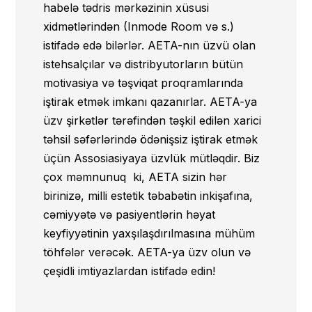
bilərəkdən zərər vurmağa yönəlmiş
habelə tədris mərkəzinin xüsusi
hərəkətlərə yol verməmək;
xidmətlərindən (Inmode Room və s.)
istifadə edə bilərlər. AETA-nın üzvü olan
4.3. Assosiasiyasının Nizamnaməsi ilə
istehsalçılar və distribyutorların bütün
müəyyən edilmiş haqları vaxtında
motivasiya və təşviqat proqramlarında
ödəmək;
iştirak etmək imkanı qazanırlar. AETA-ya
4.4. Azərbaycan Respublikası
üzv şirkətlər tərəfindən təşkil edilən xarici
qanunvericiliyinin tələblərinə, estetik
təhsil səfərlərində ödənişsiz iştirak etmək
təbabət sahəsində fəaliyyət
üçün Assosiasiyaya üzvlük mütləqdir. Biz
standartlarına və qaydalarına, işgüzar
çox məmnunuq ki, AETA sizin hər
və peşə etikası qaydalarına riayət etmək,
birinizə, milli estetik təbabətin inkişafına,
Assosiasiyasının Nizamnaməsinə və
cəmiyyətə və pasiyentlərin həyat
Əsasnaməsinə riayət etmək;
keyfiyyətinin yaxşılaşdırılmasına mühüm
töhfələr verəcək. AETA-ya üzv olun və
4.5. Assosiasiyanın nüfuzunun və
çeşidli imtiyazlardan istifadə edin!
səmərəliliyinin artırılmasına, qarşılıqlı
hörmət və dəstək əsasında Üzvlər