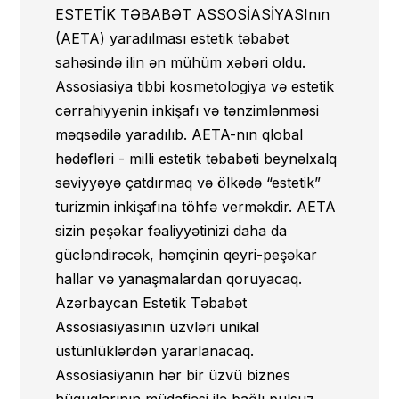
ESTETİK TƏBABƏT ASSOSİASİYASInın
bütün məsələlərə dair təklifləri
(AETA) yaradılması estetik təbabət
Assosiasiyanın orqanlarının
sahəsində ilin ən mühüm xəbəri oldu.
müzakirəsinə verir və onların
Assosiasiya tibbi kosmetologiya və estetik
müzakirəsində iştirak edir;
cərrahiyyənin inkişafı və tənzimlənməsi
3.3. Assosiasiyasının digər Üzvləri ilə
məqsədilə yaradılıb. AETA-nın qlobal
bərabər əsasda, qanunvericiliklə başqa
hədəfləri - milli estetik təbabəti beynəlxalq
hal nəzərdə tutulmayıbsa, onun
səviyyəyə çatdırmaq və ölkədə “estetik”
göstərdiyi xidmətlərdən pulsuz istifadə
turizmin inkişafına töhfə verməkdir. AETA
etmək;
sizin peşəkar fəaliyyətinizi daha da
gücləndirəcək, həmçinin qeyri-peşəkar
3.4. Assosiasiyasının bütün layihə və
hallar və yanaşmalardan qoruyacaq.
tədbirlərində iştirak etmək,
Azərbaycan Estetik Təbabət
Assosiasiyaya üzvlük üstünlüklərindən
Assosiasiyasının üzvləri unikal
istifadə etmək;
üstünlüklərdən yararlanacaq.
3.5. öz istəyinə əsasən istənilən vaxt
Assosiasiyanın hər bir üzvü biznes
Assosiasiyadan çıxmaq;