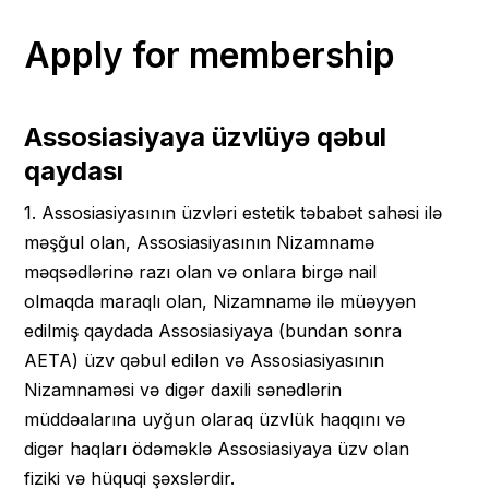
Apply for membership
Assosiasiyaya üzvlüyə qəbul
qaydası
1. Assosiasiyasının üzvləri estetik təbabət sahəsi ilə
məşğul olan, Assosiasiyasının Nizamnamə
məqsədlərinə razı olan və onlara birgə nail
olmaqda maraqlı olan, Nizamnamə ilə müəyyən
edilmiş qaydada Assosiasiyaya (bundan sonra
AETA) üzv qəbul edilən və Assosiasiyasının
Nizamnaməsi və digər daxili sənədlərin
müddəalarına uyğun olaraq üzvlük haqqını və
digər haqları ödəməklə Assosiasiyaya üzv olan
fiziki və hüquqi şəxslərdir.