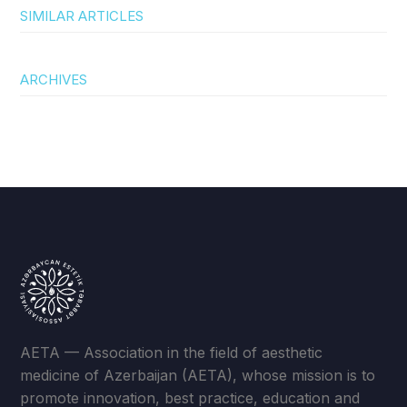
SIMILAR ARTICLES
ARCHIVES
AETA — Association in the field of aesthetic
medicine of Azerbaijan (AETA), whose mission is to
promote innovation, best practice, education and