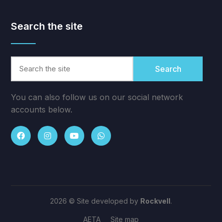
Search the site
Search
You can also follow us on our social network
accounts below.
2026 © Site developed by
Rockvell
.
AETA
Site map