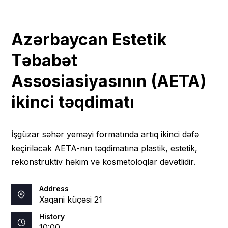
Azərbaycan Estetik
Təbabət
Assosiasiyasının (AETA)
ikinci təqdimatı
İşgüzar səhər yeməyi formatında artıq ikinci dəfə
keçiriləcək AETA-nın təqdimatına plastik, estetik,
rekonstruktiv həkim və kosmetoloqlar dəvətlidir.
Address
Xaqani küçəsi 21
History
10:00