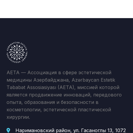
AETA — Ассоциация в сфере эстетической
медицины Азербайджана, Azərbaycan Estetik
Təbabət Assosiasiyası (AETA), миссией которой
является продвижение инноваций, передового
опыта, образования и безопасности в
косметологии, эстетической пластической
хирургии.
Наримановский район, ул. Гасаноглы 13, 1072